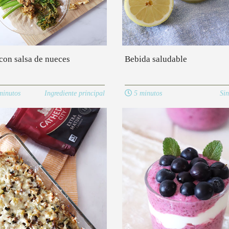
con salsa de nueces
Bebida saludable
inutos
Ingrediente principal
5 minutos
Sin