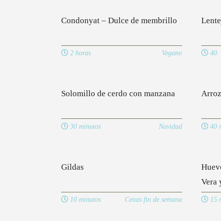
Condonyat – Dulce de membrillo
Lente
2 horas
Vegano
40
Solomillo de cerdo con manzana
Arroz
30 minutos
Navidad
40 m
Gildas
Huevo
Vera 
10 minutos
Cenas fin de semana
15 m