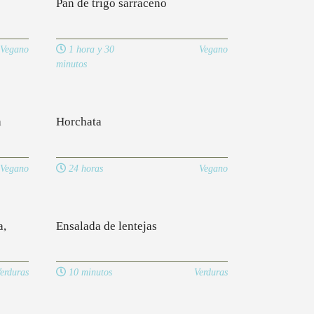
Pan de trigo sarraceno
Vegano
1 hora y 30
Vegano
minutos
a
Horchata
Vegano
24 horas
Vegano
a,
Ensalada de lentejas
erduras
10 minutos
Verduras