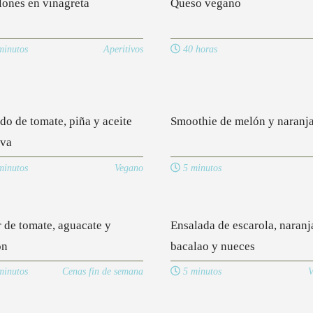
lones en vinagreta
Queso vegano
inutos
Aperitivos
40 horas
do de tomate, piña y aceite
Smoothie de melón y naranj
iva
inutos
Vegano
5 minutos
r de tomate, aguacate y
Ensalada de escarola, naranj
ón
bacalao y nueces
inutos
Cenas fin de semana
5 minutos
V