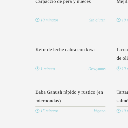
Carpaccio de pera y nueces
Mejil
10 minutos
Sin gluten
10 m
Kefir de leche cabra con kiwi
Licua
de ol
1 minuto
Desayunos
10 m
Baba Ganush rápido y rustico (en
Tarta
microondas)
salm
15 minutos
Vegano
10 m