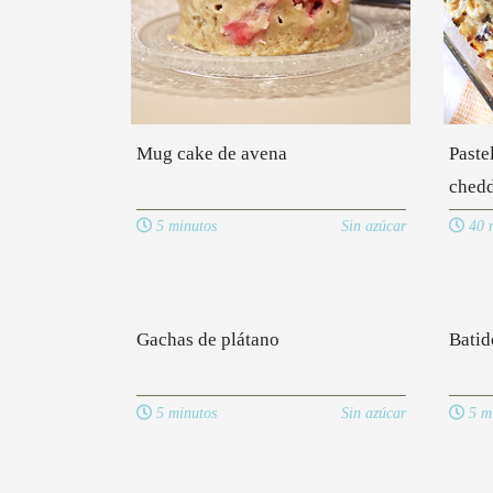
Mug cake de avena
Paste
ched
5 minutos
Sin azúcar
40 m
Gachas de plátano
Batid
5 minutos
Sin azúcar
5 mi