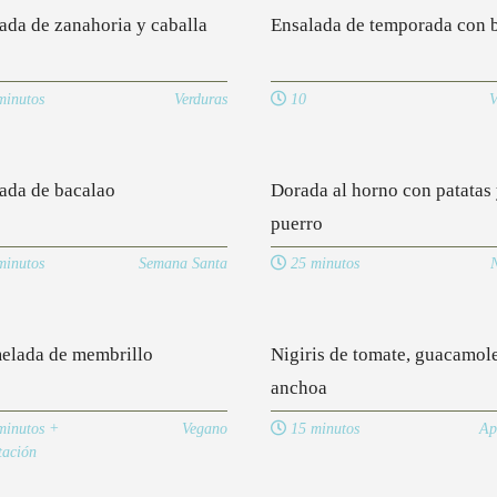
ada de zanahoria y caballa
Ensalada de temporada con 
inutos
Verduras
10
V
ada de bacalao
Dorada al horno con patatas
puerro
inutos
Semana Santa
25 minutos
lada de membrillo
Nigiris de tomate, guacamol
anchoa
inutos +
Vegano
15 minutos
Ap
tación