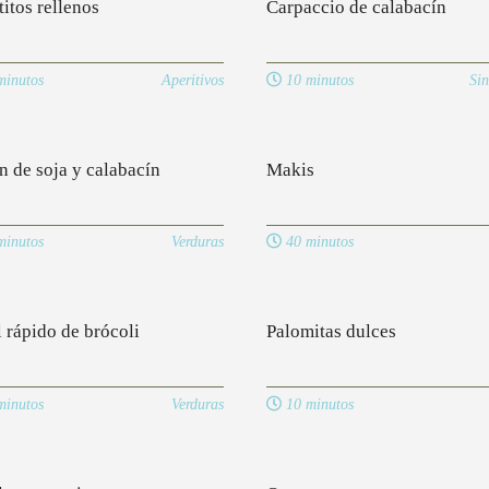
itos rellenos
Carpaccio de calabacín
inutos
Aperitivos
10 minutos
Sin
n de soja y calabacín
Makis
inutos
Verduras
40 minutos
l rápido de brócoli
Palomitas dulces
inutos
Verduras
10 minutos