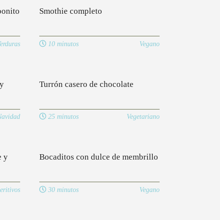
bonito
Smothie completo
erduras
10 minutos
Vegano
 y
Turrón casero de chocolate
Navidad
25 minutos
Vegetariano
e y
Bocaditos con dulce de membrillo
eritivos
30 minutos
Vegano