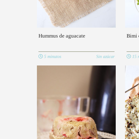
Hummus de aguacate
Bimi 
5 minutos
Sin azúcar
15 m