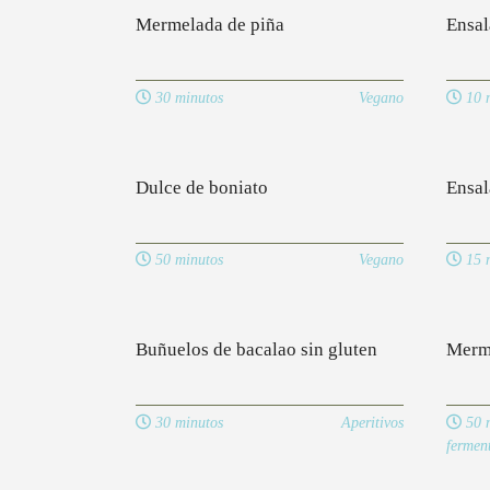
Mermelada de piña
Ensal
30 minutos
Vegano
10 m
Dulce de boniato
Ensal
50 minutos
Vegano
15 m
Buñuelos de bacalao sin gluten
Merme
30 minutos
Aperitivos
50 m
fermen