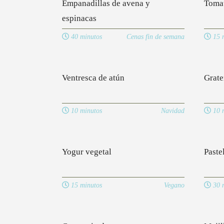
Empanadillas de avena y
Tomat
espinacas
40 minutos
Cenas fin de semana
15 m
Ventresca de atún
Grate
10 minutos
Navidad
10 m
Yogur vegetal
Paste
15 minutos
Vegano
30 m