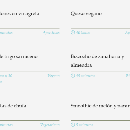
lones en vinagreta
Queso vegano
minutos
Aperitivos
40 horas
Ape
e trigo sarraceno
Bizcocho de zanahoria y
almendra
ra y 30
Vegano
45 minutos
Bi
s
tas de chufa
Smoothie de melón y naran
minutos
Vegetariano
5 minutos