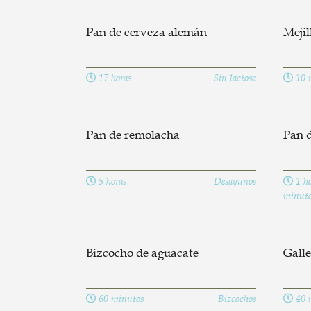
Pan de cerveza alemán
Mejil
17 horas
Sin lactosa
10 
Pan de remolacha
Pan d
5 horas
Desayunos
1 ho
minuto
Bizcocho de aguacate
Galle
60 minutos
Bizcochos
40 