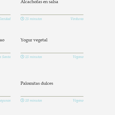
Alcachofas en salsa
avidad
25 minutos
Verduras
lao
Yogur vegetal
 Santa
15 minutos
Vegano
Palomitas dulces
ayunos
10 minutos
Vegano