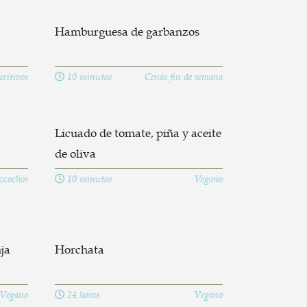
Hamburguesa de garbanzos
ritivos
10 minutos
Cenas fin de semana
Licuado de tomate, piña y aceite
de oliva
zcochos
10 minutos
Vegano
ja
Horchata
Vegano
24 horas
Vegano