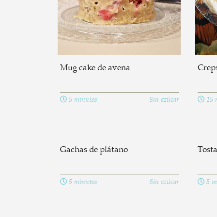
Mug cake de avena
Crep
5 minutos
Sin azúcar
15 
Gachas de plátano
Tosta
5 minutos
Sin azúcar
5 m