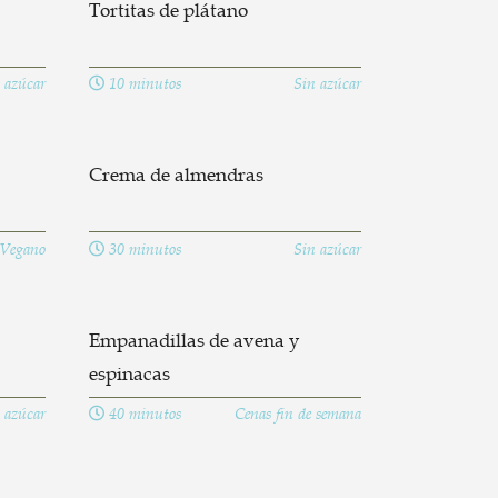
Tortitas de plátano
 azúcar
10 minutos
Sin azúcar
Crema de almendras
Vegano
30 minutos
Sin azúcar
Empanadillas de avena y
espinacas
 azúcar
40 minutos
Cenas fin de semana