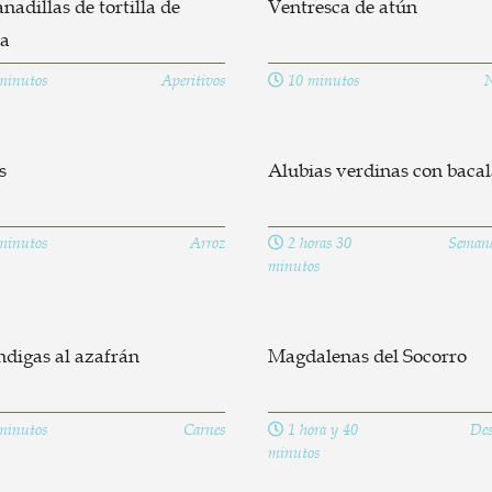
adillas de tortilla de
Ventresca de atún
ta
minutos
Aperitivos
10 minutos
N
s
Alubias verdinas con baca
minutos
Arroz
2 horas 30
Semana
minutos
digas al azafrán
Magdalenas del Socorro
minutos
Carnes
1 hora y 40
Des
minutos