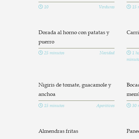
10
Verduras
15 
Dorada al horno con patatas y
Carri
puerro
25 minutos
Navidad
1 ho
minuto
Nigiris de tomate, guacamole y
Bocad
anchoa
memb
15 minutos
Aperitivos
30 
Almendras fritas
Panec