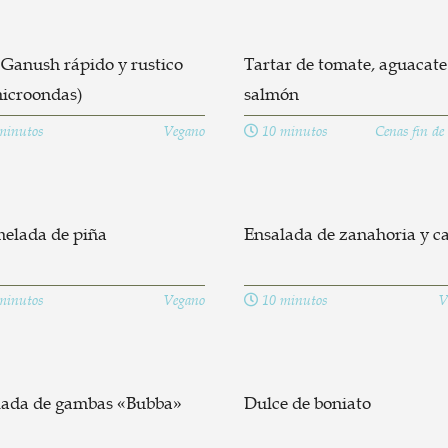
Ganush rápido y rustico
Tartar de tomate, aguacate
microondas)
salmón
minutos
Vegano
10 minutos
Cenas fin de
elada de piña
Ensalada de zanahoria y ca
minutos
Vegano
10 minutos
V
lada de gambas «Bubba»
Dulce de boniato