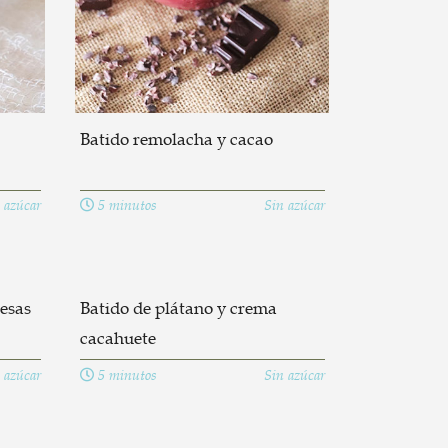
Batido remolacha y cacao
 azúcar
5 minutos
Sin azúcar
resas
Batido de plátano y crema
cacahuete
 azúcar
5 minutos
Sin azúcar