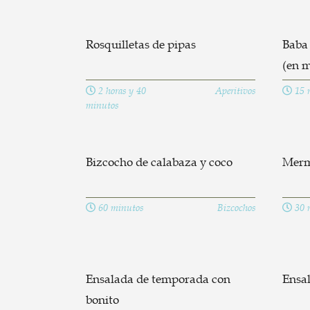
Rosquilletas de pipas
Baba 
(en 
2 horas y 40
Aperitivos
15 
minutos
Bizcocho de calabaza y coco
Merm
60 minutos
Bizcochos
30 
Ensalada de temporada con
Ensa
bonito