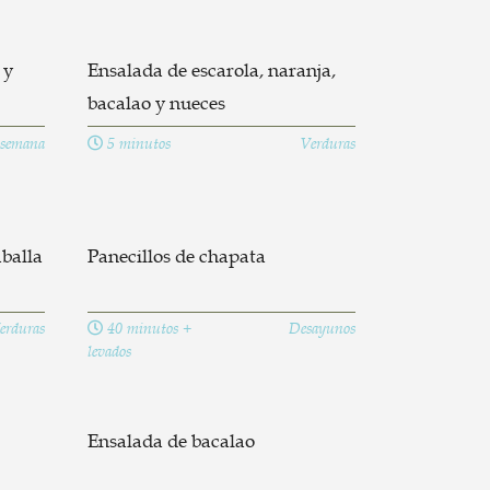
 y
Ensalada de escarola, naranja,
bacalao y nueces
 semana
5 minutos
Verduras
balla
Panecillos de chapata
erduras
40 minutos +
Desayunos
levados
Ensalada de bacalao