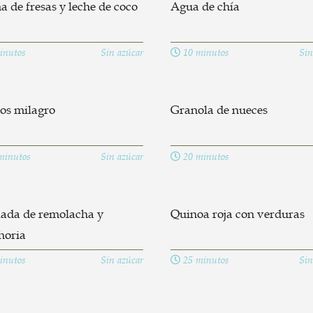
 de fresas y leche de coco
Agua de chía
inutos
Sin azúcar
10 minutos
Sin
tos milagro
Granola de nueces
minutos
Sin azúcar
20 minutos
lada de remolacha y
Quinoa roja con verduras
horia
inutos
Sin azúcar
25 minutos
Sin