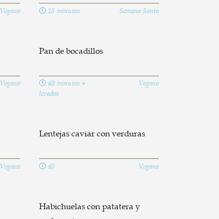
Vegano
15 minutos
Semana Santa
Pan de bocadillos
Vegano
40 minutos +
Vegano
levados
Lentejas caviar con verduras
Vegano
40
Vegano
Habichuelas con patatera y