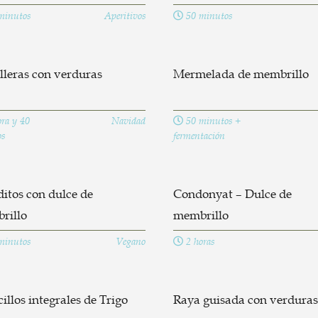
minutos
Aperitivos
50 minutos
lleras con verduras
Mermelada de membrillo
ra y 40
Navidad
50 minutos +
s
fermentación
itos con dulce de
Condonyat – Dulce de
rillo
membrillo
minutos
Vegano
2 horas
illos integrales de Trigo
Raya guisada con verduras