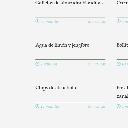
Galletas de almendra blanditas
Crema
25 minutos
Sin azúcar
5 m
Agua de limón y jengibre
Bolli
2 minutos
Sin azúcar
40 
Chips de alcachofa
Ensa
zana
15 minutos
Sin azúcar
5 m