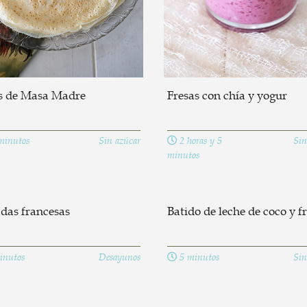
s de Masa Madre
Fresas con chía y yogur
minutos
Sin azúcar
2 horas y 5
Sin
minutos
das francesas
Batido de leche de coco y f
inutos
Desayunos
5 minutos
Sin