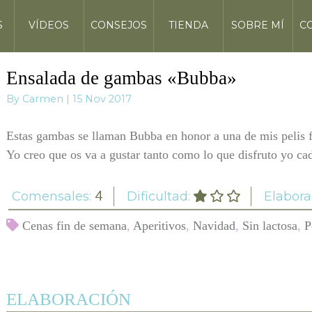
S
VÍDEOS
CONSEJOS
TIENDA
SOBRE MÍ
C
Ensalada de gambas «Bubba»
By Carmen | 15 Nov 2017
Estas gambas se llaman Bubba en honor a una de mis pelis 
Yo creo que os va a gustar tanto como lo que disfruto yo cad
Comensales:
4
Dificultad:
Elabora
Cenas fin de semana
,
Aperitivos
,
Navidad
,
Sin lactosa
,
P
ELABORACIÓN