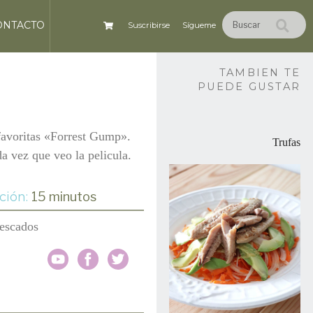
ONTACTO
Suscribirse
Sígueme
TAMBIEN TE
PUEDE GUSTAR
favoritas «Forrest Gump».
Trufas
a vez que veo la pelicula.
ción:
15 minutos
escados