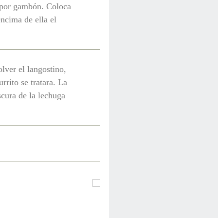
a por gambón. Coloca
ncima de ella el
lver el langostino,
rrito se tratara. La
scura de la lechuga