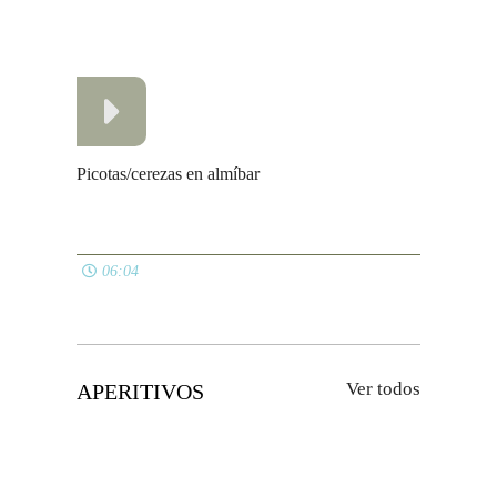
Tomates secos en aceite de oliva
05:54
Galletas de queso
08:22
Hojaldres de espinacas, queso y nueces