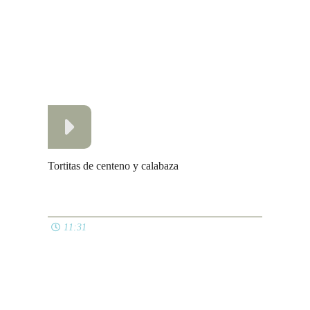
Tortitas de centeno y calabaza
11:31
Picotas/cerezas en almíbar
06:04
Ver todos
APERITIVOS