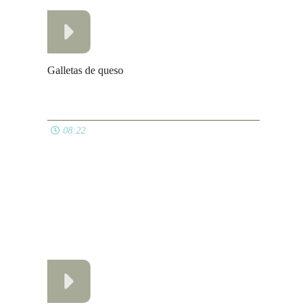
03:39
Dorada al horno
06:49
Dulces fáciles y económicos para Navidad:
Polvorones
05:52