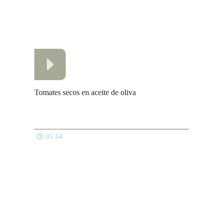
06:45
Mini napolitanas de jamón y queso
04:30
Ver todos
NAVIDAD
Cigalas al horno