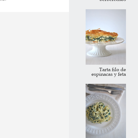
moothie de fresa y chía
3:54
omo hacer gazpacho
5:29
Tarta filo de
nack saludable de
espinacas y feta
arbanzos
5:19
alletas de chocolate
eganas
6:18