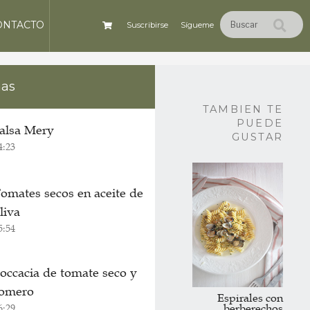
ONTACTO
Suscribirse
Sígueme
nas
TAMBIEN TE
PUEDE
alsa Mery
GUSTAR
4:23
omates secos en aceite de
liva
5:54
occacia de tomate seco y
omero
Espirales con
berberechos
6:29