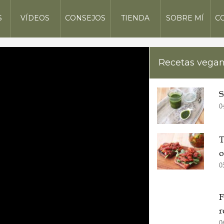
S
VÍDEOS
CONSEJOS
TIENDA
SOBRE MÍ
C
Recetas vega
S
0
T
o
0
F
r
0