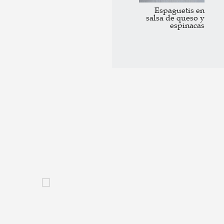
Espaguetis en
isto casero
salsa de queso y
6:22
espinacas
entejas con verduras muy
ápidas
5:02
echamel vegana
7:35
atatas rápidas en bolsa
5:10
hurros crujientes
5:50