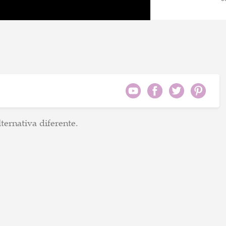
S
0
C
0
S
ternativa diferente.
g
0
G
v
0