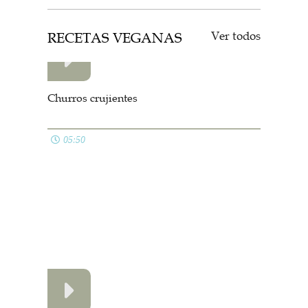
Lentejas con verduras muy rápidas
05:02
Gazpacho de remolacha
04:06
SIEMPRE EN MI CONGELADOR
Ver todos