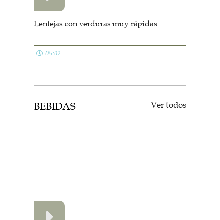
Ver todos
BEBIDAS
Como hacer Piña Colada
04:47
Smoothie de fresa y chía
03:54
Como hacer mojitos