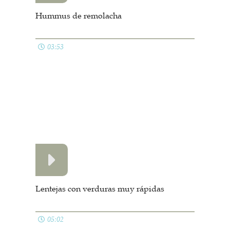
Coca de llanda valenciana
10:21
Muffins salados
06:35
Pizza carbonara
14:23
Tortitas de centeno y calabaza