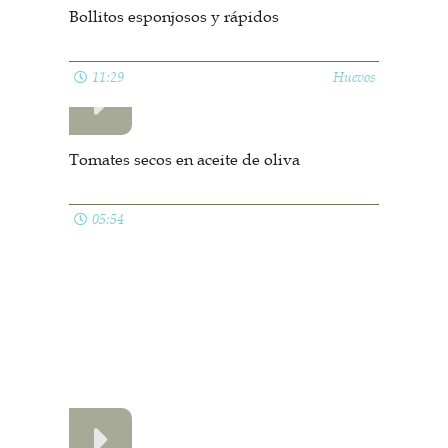
Bollitos esponjosos y rápidos
11:29
Huevos
Tomates secos en aceite de oliva
05:54
Lentejas con verduras muy rápidas
05:02