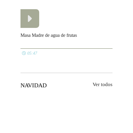
09:37
Espirales de membrillo
05:50
Mejillones a la vinagreta
05:06
Rollitos de salmón