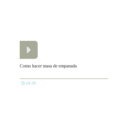
Como hacer masa de empanada
04:09
Masa Madre de agua de frutas
05:47
Ver todos
NAVIDAD
Suquet de rape