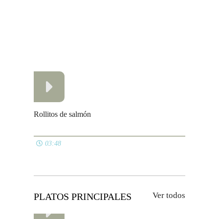
Muffins salados
06:35
Hamburguesa de la tia Sissi
03:49
Macarrones con queso
07:25
Orza de lomo y costilla de cerdo