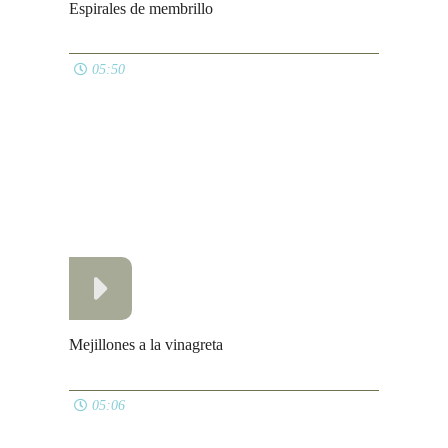
Caldo de pollo súper económico
06:06
Tomates rellenos frios muy fáciles
07:26
Ver todos
COMIDA PARA TUPPER