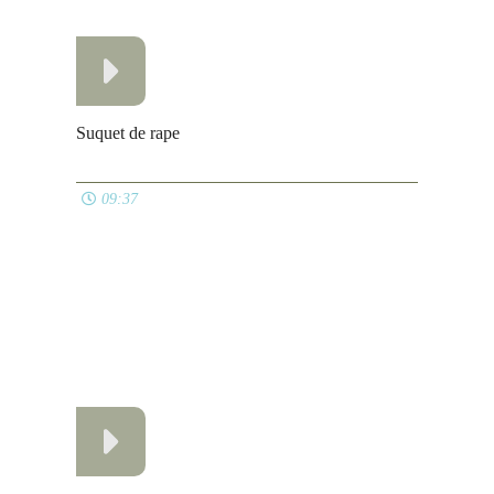
03:48
Ver todos
PLATOS PRINCIPALES
Orza de lomo y costilla de cerdo
07:52
Hamburguesa de la tia Sissi
03:49