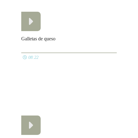
09:25
Ver todos
PLATOS PRINCIPALES
Caldo de pollo súper económico