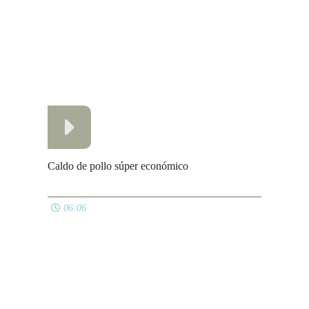
Fajitas de pollo y verduras
04:21
TODAS LAS LISTAS
© El Pucherete de Mari 2009 - 2026