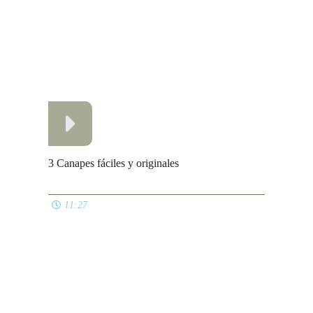
04:13
Vasitos de crema de marisco
04:42
Ver todos
PANES
Como hacer masa de empanada
04:09