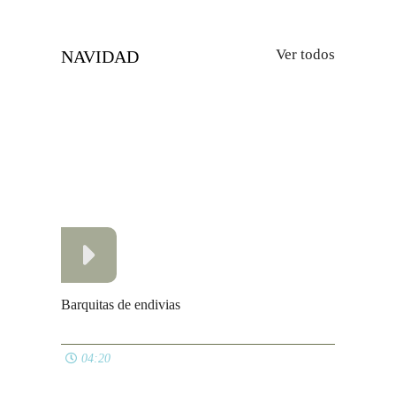
Ver todos
NAVIDAD
Barquitas de endivias
04:20
3 Canapes fáciles y originales
11:27
Gambón