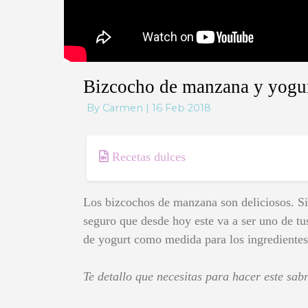
Bizcocho de manzana y yogu
By Carmen | 16 Feb 2018
Recetas dulces
Los bizcochos de manzana son deliciosos. Si
seguro que desde hoy este va a ser uno de tus
de yogurt como medida para los ingredientes
Te detallo que necesitas para hacer este sa