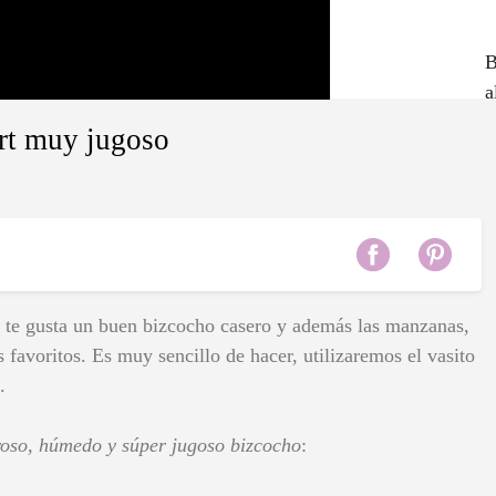
B
a
0
rt muy jugoso
B
0
P
0
 te gusta un buen bizcocho casero y además las manzanas,
 favoritos. Es muy sencillo de hacer, utilizaremos el vasito
.
D
0
broso, húmedo y súper jugoso bizcocho
:
F