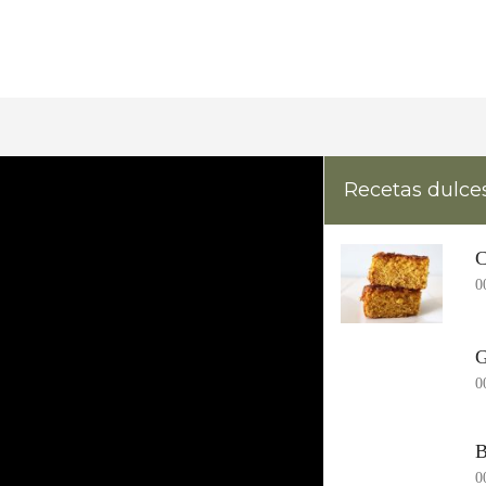
Recetas dulce
C
0
G
0
B
0