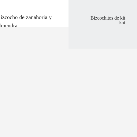
izcocho de zanahoria y
Bizcochitos de kit
kat
lmendra
0:00
izcocho súper esponjoso
0:00
icotas/cerezas en almíbar
0:00
ulce de leche casero
0:00
lan de mascarpone