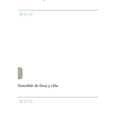
Lentejas con verduras muy rápidas
05:02
TODAS LAS LISTAS
© El Pucherete de Mari 2009 - 2026