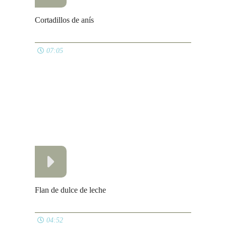
Magdalenas
06:47
Turrón de nubes
05:17
Tarta de chocolate sin gluten
08:14