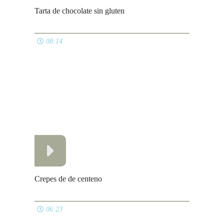
05:05
Palmeritas de sobrasada y miel
06:58
Ensaladilla rusa casera
06:05
Ver todos
PANES