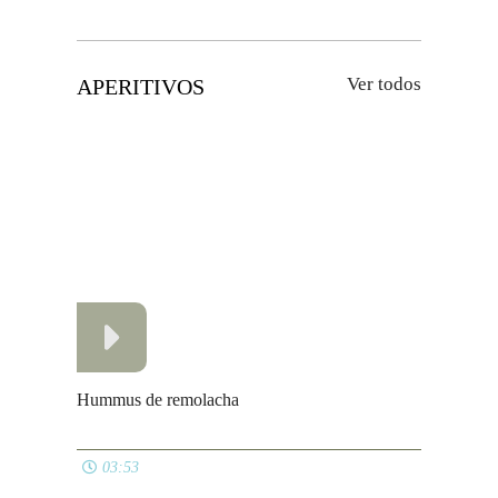
Pan en sartén
09:30
Paninis
02:19
Pan relleno de queso, ajo y perejil
05:59