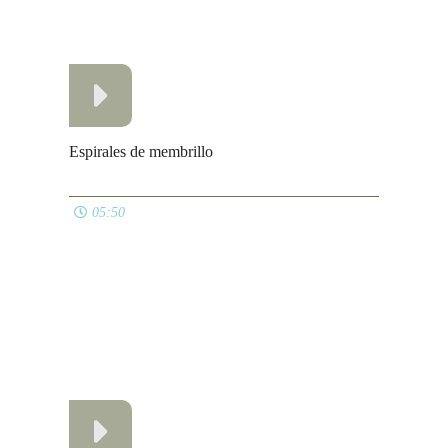
05:50
Cortadillos de anís
07:05
Flan de dulce de leche
04:52
Ver todos
RECETAS DULCES