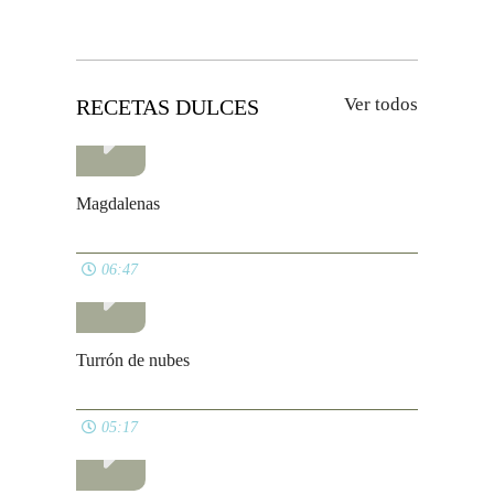
Crepes de de centeno
06:23
Ver todos
APERITIVOS
Hummus de remolacha
03:53
Bacalao en aceite