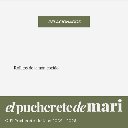
RELACIONADOS
os de jamón cocido
Foccacia de
© El Pucherete de Mari 2009 - 2026