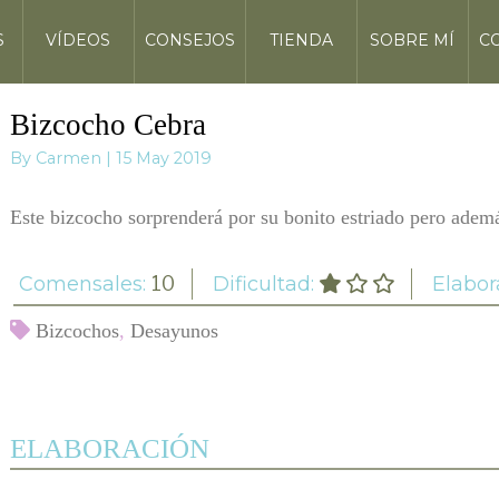
S
VÍDEOS
CONSEJOS
TIENDA
SOBRE MÍ
C
Bizcocho Cebra
By Carmen | 15 May 2019
Este bizcocho sorprenderá por su bonito estriado pero ademá
Comensales:
10
Dificultad:
Elabor
Bizcochos
,
Desayunos
ELABORACIÓN